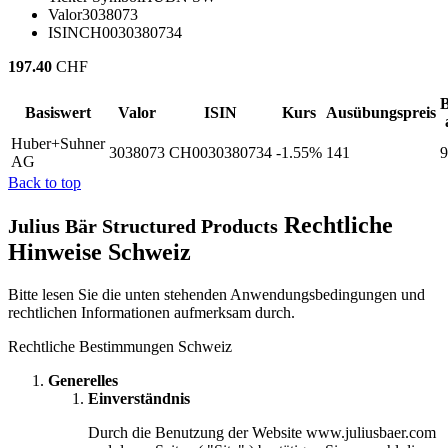
Valor
3038073
ISIN
CH0030380734
197.40
CHF
B
Basiswert
Valor
ISIN
Kurs
Ausübungspreis
Huber+Suhner
3038073
CH0030380734
-1.55%
141
9
AG
Back to top
Rechtliche
Julius Bär Structured Products
Hinweise Schweiz
Bitte lesen Sie die unten stehenden Anwendungsbedingungen und
rechtlichen Informationen aufmerksam durch.
Rechtliche Bestimmungen Schweiz
Generelles
Einverständnis
Durch die Benutzung der Website www.juliusbaer.com