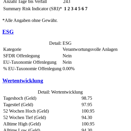
Anzahl Tage bis Verfall
243
Summary Risk Indicator (SRI)*
1
2
3
4
5
6
7
*Alle Angaben ohne Gewähr.
ESG
Detail: ESG
Kategorie
Verantwortungsvolle Anlagen
SFDR Offenlegung
Nein
EU-Taxonomie Offenlegung
Nein
% EU-Taxonomie Offenlegung
0.00%
Wertentwicklung
Detail: Wertentwicklung
Tageshoch (Geld)
98.75
Tagestief (Geld)
97.95
52 Wochen Hoch (Geld)
100.95
52 Wochen Tief (Geld)
94.30
Alltime High (Geld)
100.95
Alltime Low (Geld)
94.30