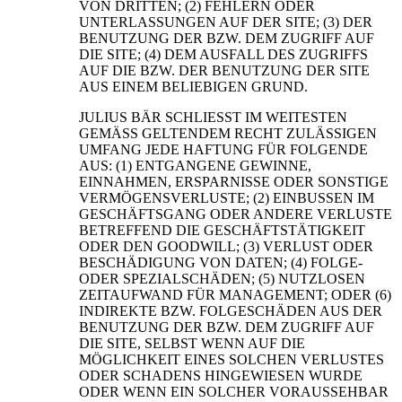
VON DRITTEN; (2) FEHLERN ODER
UNTERLASSUNGEN AUF DER SITE; (3) DER
BENUTZUNG DER BZW. DEM ZUGRIFF AUF
DIE SITE; (4) DEM AUSFALL DES ZUGRIFFS
AUF DIE BZW. DER BENUTZUNG DER SITE
AUS EINEM BELIEBIGEN GRUND.
JULIUS BÄR SCHLIESST IM WEITESTEN
GEMÄSS GELTENDEM RECHT ZULÄSSIGEN
UMFANG JEDE HAFTUNG FÜR FOLGENDE
AUS: (1) ENTGANGENE GEWINNE,
EINNAHMEN, ERSPARNISSE ODER SONSTIGE
VERMÖGENSVERLUSTE; (2) EINBUSSEN IM
GESCHÄFTSGANG ODER ANDERE VERLUSTE
BETREFFEND DIE GESCHÄFTSTÄTIGKEIT
ODER DEN GOODWILL; (3) VERLUST ODER
BESCHÄDIGUNG VON DATEN; (4) FOLGE-
ODER SPEZIALSCHÄDEN; (5) NUTZLOSEN
ZEITAUFWAND FÜR MANAGEMENT; ODER (6)
INDIREKTE BZW. FOLGESCHÄDEN AUS DER
BENUTZUNG DER BZW. DEM ZUGRIFF AUF
DIE SITE, SELBST WENN AUF DIE
MÖGLICHKEIT EINES SOLCHEN VERLUSTES
ODER SCHADENS HINGEWIESEN WURDE
ODER WENN EIN SOLCHER VORAUSSEHBAR