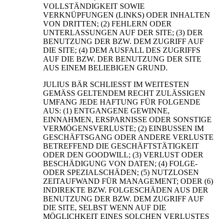
VOLLSTÄNDIGKEIT SOWIE
VERKNÜPFUNGEN (LINKS) ODER INHALTEN
VON DRITTEN; (2) FEHLERN ODER
UNTERLASSUNGEN AUF DER SITE; (3) DER
BENUTZUNG DER BZW. DEM ZUGRIFF AUF
DIE SITE; (4) DEM AUSFALL DES ZUGRIFFS
AUF DIE BZW. DER BENUTZUNG DER SITE
AUS EINEM BELIEBIGEN GRUND.
JULIUS BÄR SCHLIESST IM WEITESTEN
GEMÄSS GELTENDEM RECHT ZULÄSSIGEN
UMFANG JEDE HAFTUNG FÜR FOLGENDE
AUS: (1) ENTGANGENE GEWINNE,
EINNAHMEN, ERSPARNISSE ODER SONSTIGE
VERMÖGENSVERLUSTE; (2) EINBUSSEN IM
GESCHÄFTSGANG ODER ANDERE VERLUSTE
BETREFFEND DIE GESCHÄFTSTÄTIGKEIT
ODER DEN GOODWILL; (3) VERLUST ODER
BESCHÄDIGUNG VON DATEN; (4) FOLGE-
ODER SPEZIALSCHÄDEN; (5) NUTZLOSEN
ZEITAUFWAND FÜR MANAGEMENT; ODER (6)
INDIREKTE BZW. FOLGESCHÄDEN AUS DER
BENUTZUNG DER BZW. DEM ZUGRIFF AUF
DIE SITE, SELBST WENN AUF DIE
MÖGLICHKEIT EINES SOLCHEN VERLUSTES