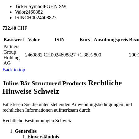
Ticker Symbol
PGHN SW
Valor
2460882
ISIN
CH0024608827
732.40
CHF
Basiswert
Valor
ISIN
Kurs
Ausübungspreis
Bezu
Partners
Group
2460882
CH0024608827
+1.38%
800
200:
Holding
AG
Back to top
Rechtliche
Julius Bär Structured Products
Hinweise Schweiz
Bitte lesen Sie die unten stehenden Anwendungsbedingungen und
rechtlichen Informationen aufmerksam durch.
Rechtliche Bestimmungen Schweiz
Generelles
Einverständnis